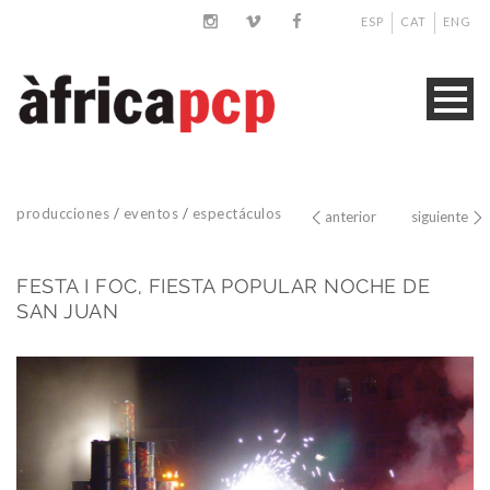
ESP
CAT
ENG
producciones
/
eventos
/
espectáculos
anterior
siguiente
FESTA I FOC, FIESTA POPULAR NOCHE DE
SAN JUAN