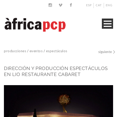
ESP
CAT
ENG
producciones
/
eventos
/
espectáculos
siguiente
DIRECCIÓN Y PRODUCCIÓN ESPECTÁCULOS
EN LIO RESTAURANTE CABARET