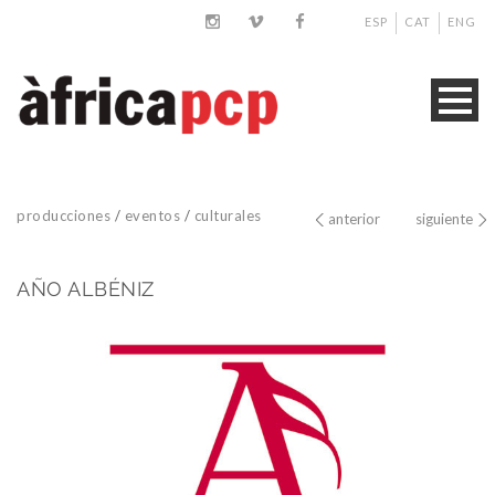
ESP
CAT
ENG
producciones
/
eventos
/
culturales
anterior
siguiente
AÑO ALBÉNIZ